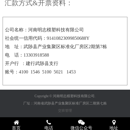
汇款方式&开票资料：
公司名称：河南明志模塑科技有限公司
社会统一信用代码
：
91
410823099850688Y
地
址：武陟县产业集聚区标准化厂房区
2
期第
7
栋
电
话：
13303918588
开户行
：建行武陟县支行
账号：
4100
1546
5100
5021
1453
Copyright © 河南明志模塑科技有限公司.
厂址：河南省武陟县产业集聚区标准厂房区二期第七栋
交班管理
首页
电话
微信公众号
地址