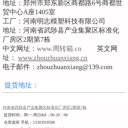
地址：郑州市郑东新区商都路
6
号商都世
贸中心
A
座
1405
室
工厂：河南明志模塑科技有限公司
地址：河南省武陟县产业集聚区标准化
厂房区
2
期第
7
栋
中文网址：
www.周转箱.cn
英文网
址：
www.zhouzhuanxiang.cn
电子邮件：
zhouzhuanxiang@139.com
提货地址：
河南省武
陟县产业集聚区标准化厂房区
2
期第
7
栋
提货时间：周一
-
周日
&8
：
00-20
：
00
仓库值班
手机：
13303918588